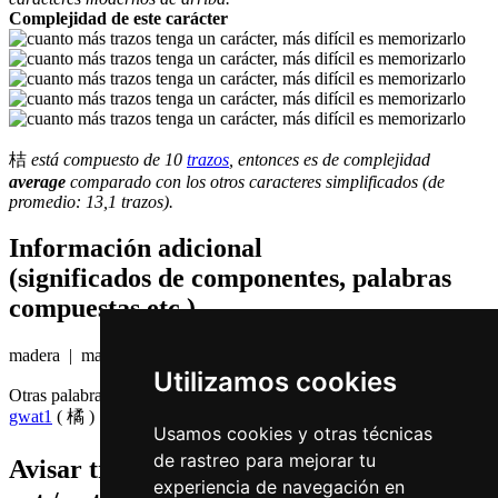
Complejidad de este carácter
桔
está compuesto de 10
trazos
, entonces es de complejidad
average
comparado con los otros caracteres simplificados (de
promedio: 13,1 trazos).
Información adicional
(significados de componentes, palabras
compuestas etc.)
madera | mandarina
Utilizamos cookies
Otras palabras que también significan
mandarina en chino
gwat1
( 橘 )
Usamos cookies y otras técnicas
de rastreo para mejorar tu
Avisar traduccion falsa o faltante de
桔 (
experiencia de navegación en