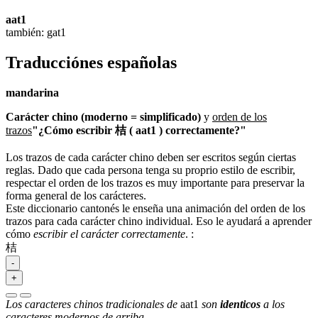
aat1
también: gat1
Traducciónes españolas
mandarina
Carácter chino (moderno = simplificado)
y
orden de los
trazos
"¿Cómo escribir 桔 ( aat1 ) correctamente?"
Los trazos de cada carácter chino deben ser escritos según ciertas
reglas. Dado que cada persona tenga su proprio estilo de escribir,
respectar el orden de los trazos es muy importante para preservar la
forma general de los carácteres.
Este diccionario cantonés le enseña una animación del orden de los
trazos para cada carácter chino individual. Eso le ayudará a aprender
cómo
escribir el carácter correctamente
.
:
桔
-
+
Los caracteres chinos tradicionales de
aat1
son
identicos
a los
caracteres modernos de arriba.