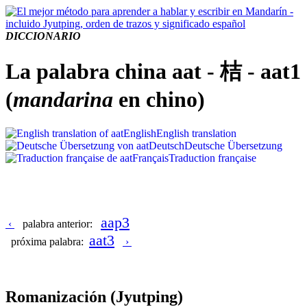
DICCIONARIO
La palabra china aat - 桔 - aat1
(
mandarina
en chino)
English
English translation
Deutsch
Deutsche Übersetzung
Français
Traduction française
aap3
‹
palabra anterior:
aat3
próxima palabra:
›
Romanización
(Jyutping)