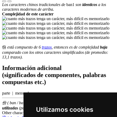
Los caracteres chinos tradicionales de
ban1
son
identicos
a los
caracteres modernos de arriba.
Complejidad de este carácter
份
está compuesto de 6
trazos
, entonces es de complejidad
baja
comparado con los otros caracteres simplificados (de promedio:
13,1 trazos).
Información adicional
(significados de componentes, palabras
compuestas etc.)
parte | mensual
份 ( ban / ban1 ) hace parte de las
1000
caracteres chinas
más
Utilizamos cookies
utilizadas
(puesto número
604
entre los
caracteres individuales
)
Other characters that are pronounced
ban1 in Cantonese