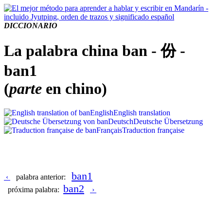
DICCIONARIO
La palabra china ban - 份 -
ban1
(
parte
en chino)
English
English translation
Deutsch
Deutsche Übersetzung
Français
Traduction française
ban1
‹
palabra anterior:
ban2
próxima palabra:
›