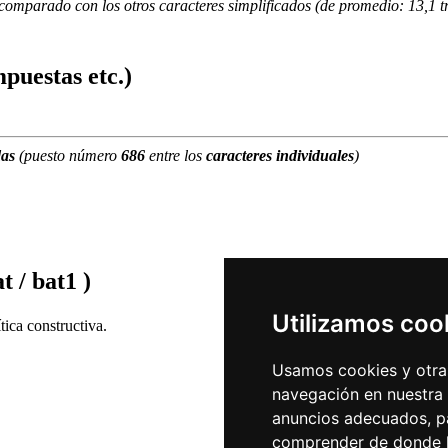
comparado con los otros caracteres simplificados (de promedio: 13,1 t
puestas etc.)
das
(puesto número
686
entre los
caracteres individuales
)
t / bat1 )
Utilizamos coo
ica constructiva.
Usamos cookies y otras
navegación en nuestra
anuncios adecuados, pa
comprender de donde ll