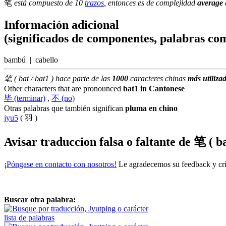
笔
está compuesto de 10
trazos
, entonces es de complejidad
average
Información adicional
(significados de componentes, palabras com
bambú | cabello
笔 ( bat / bat1 ) hace parte de las
1000
caracteres chinas
más utiliza
Other characters that are pronounced
bat1 in Cantonese
毕 (terminar)
,
不 (no)
Otras palabras que también significan
pluma en chino
jyu5
( 羽 )
Avisar traduccion falsa o faltante de
笔 ( ba
¡Póngase en contacto con nosotros!
Le agradecemos su feedback y crít
Buscar otra palabra:
lista de palabras