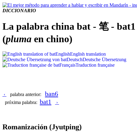
DICCIONARIO
La palabra china bat - 笔 - bat1
(
pluma
en chino)
English
English translation
Deutsch
Deutsche Übersetzung
Français
Traduction française
ban6
‹
palabra anterior:
bat1
próxima palabra:
›
Romanización
(Jyutping)