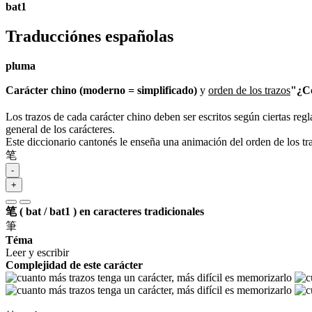
bat1
Traducciónes españolas
pluma
Carácter chino (moderno = simplificado)
y
orden de los trazos
"¿Có
Los trazos de cada carácter chino deben ser escritos según ciertas regl
general de los carácteres.
Este diccionario cantonés le enseña una animación del orden de los t
笔
-
+
笔 ( bat / bat1 ) en caracteres tradicionales
筆
Téma
Leer y escribir
Complejidad de este carácter