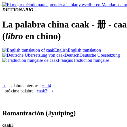
DICCIONARIO
La palabra china caak - 册 - ca
(
libro
en chino)
English
English translation
Deutsch
Deutsche Übersetzung
Français
Traduction française
‹
palabra anterior:
caai4
próxima palabra:
caak3
›
Romanización
(Jyutping)
caak3