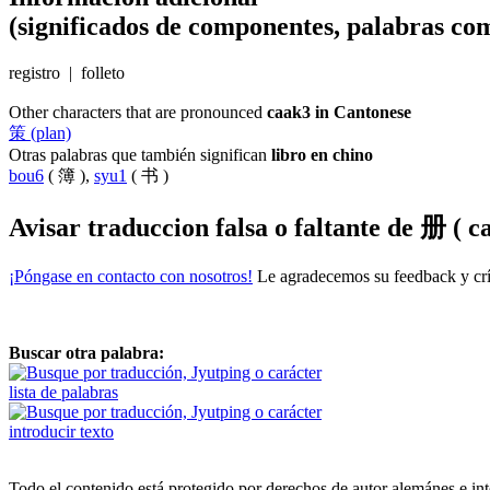
(significados de componentes, palabras com
registro | folleto
Other characters that are pronounced
caak3 in Cantonese
策 (plan)
Otras palabras que también significan
libro en chino
bou6
( 簿 ),
syu1
( 书 )
Avisar traduccion falsa o faltante de
册 ( ca
¡Póngase en contacto con nosotros!
Le agradecemos su feedback y crít
Buscar otra palabra:
lista de palabras
introducir texto
Todo el contenido está protegido por derechos de autor alemánes e int