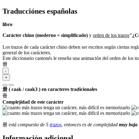
Traducciónes españolas
libro
Carácter chino (moderno = simplificado)
y
orden de los trazos
"¿Có
Los trazos de cada carácter chino deben ser escritos según ciertas regl
general de los carácteres.
Este diccionario cantonés le enseña una animación del orden de los t
册
-
+
册 ( caak / caak3 ) en caracteres tradicionales
冊
Complejidad de este carácter
册
está compuesto de 5
trazos
, entonces es de complejidad
muy baja
Información adicional