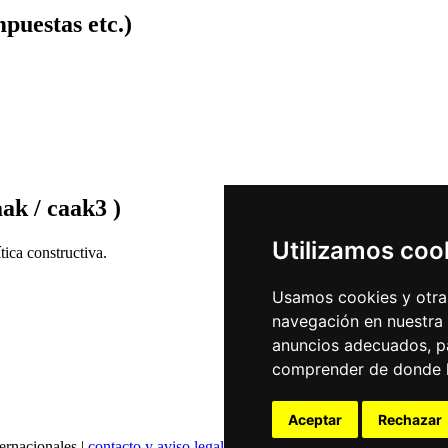
puestas etc.)
ak / caak3 )
Utilizamos coo
ica constructiva.
Usamos cookies y otras
navegación en nuestra
anuncios adecuados, pa
comprender de donde ll
Aceptar
Rechazar
ernacionales |
contacto y aviso legal
|
declaración de privacidad
|
config