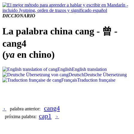
DICCIONARIO
La palabra china cang - 曾 -
cang4
(
ya
en chino)
English
English translation
Deutsch
Deutsche Übersetzung
Français
Traduction française
cang4
‹
palabra anterior:
cap1
próxima palabra:
›