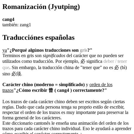
Romanización
(Jyutping)
cang4
también: zang1
Traducciónes españolas
ya
"¿Porqué algúnos traducciones son
gris
?"
Terminos en gris son
significados
del carácter que no pueden ser
utilizados como traducción. Por ejemplo, 必 significa
deber / tener
que
. Sin embargo, la traducción china de "tener que" no es 必 (bì)
sino 必须.
Carácter chino (moderno = simplificado)
y
orden de los
trazos
"¿Cómo escribir 曾 ( cang4 ) correctamente?"
Los trazos de cada carácter chino deben ser escritos según ciertas
reglas. Dado que cada persona tenga su proprio estilo de escribir,
respectar el orden de los trazos es muy importante para preservar la
forma general de los carácteres.
Este diccionario cantonés le enseña una animación del orden de los
trazos para cada carácter chino individual. Eso le ayudará a aprender
cómo
escribir el carácter correctamente
.
: