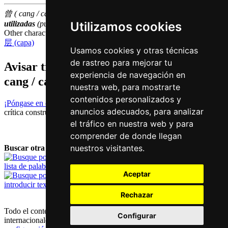
曾 ( cang / cang4 ) hace parte de las
500
caracteres chinas
más
Utilizamos cookies
utilizadas
(puesto número
485
entre los
caracteres individuales
)
Other characters that are pronounced
cang4 in Cantonese
层 (capa)
Usamos cookies y otras técnicas
de rastreo para mejorar tu
Avisar traduccion falsa o faltante de
曾 (
experiencia de navegación en
cang / cang4 )
nuestra web, para mostrarte
contenidos personalizados y
¡Póngase en contacto con nosotros!
Le agradecemos su feedback y
anuncios adecuados, para analizar
crítica constructiva.
el tráfico en nuestra web y para
comprender de donde llegan
nuestros visitantes.
Buscar otra palabra:
lista de palabras
Aceptar
introducir texto
Rechazar
Todo el contenido está protegido por derechos de autor alemánes e
Configurar
internacionales |
contacto y aviso legal
|
declaración de privacidad
|