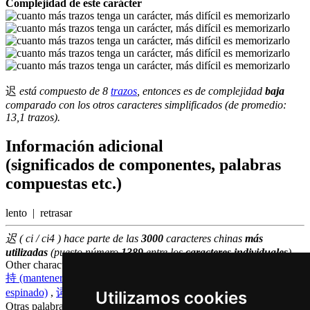
Complejidad de este carácter
迟
está compuesto de 8
trazos
, entonces es de complejidad
baja
comparado con los otros caracteres simplificados (de promedio:
13,1 trazos).
Información adicional
(significados de componentes, palabras
compuestas etc.)
lento | retrasar
迟 ( ci / ci4 ) hace parte de las
3000
caracteres chinas
más
utilizadas
(puesto número
1389
entre los
caracteres individuales
)
Other characters that are pronounced
ci4 in Cantonese
持 (mantener)
,
池 (piscina)
,
瓷 (porcelana)
,
磁 (imán)
,
茨 (seto
espinado)
,
词 (palabra)
,
辞 (despedirse)
,
匙 (clave)
,
治 (gestionar)
Utilizamos cookies
Otras palabras que también significan
tarde en chino