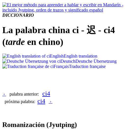
DICCIONARIO
La palabra china ci - 迟 - ci4
(
tarde
en chino)
English
English translation
Deutsch
Deutsche Übersetzung
Français
Traduction française
ci4
‹
palabra anterior:
ci4
próxima palabra:
›
Romanización
(Jyutping)