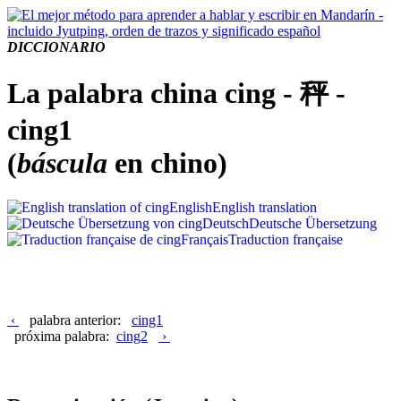
DICCIONARIO
La palabra china cing - 秤 -
cing1
(
báscula
en chino)
English
English translation
Deutsch
Deutsche Übersetzung
Français
Traduction française
‹
palabra anterior:
cing1
próxima palabra:
cing2
›