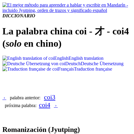
DICCIONARIO
La palabra china coi - 才 - coi4
(
solo
en chino)
English
English translation
Deutsch
Deutsche Übersetzung
Français
Traduction française
coi3
‹
palabra anterior:
coi4
próxima palabra:
›
Romanización
(Jyutping)