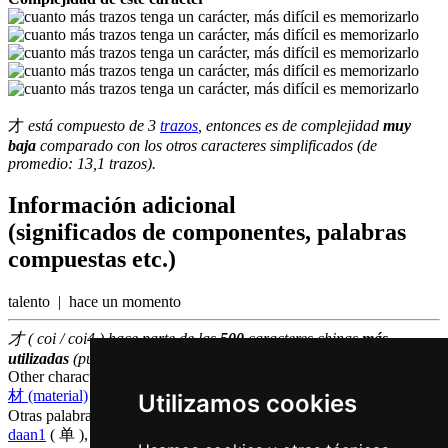
才
está compuesto de 3
trazos
, entonces es de complejidad
muy
baja
comparado con los otros caracteres simplificados (de
promedio: 13,1 trazos).
Información adicional
(significados de componentes, palabras
compuestas etc.)
talento | hace un momento
才 ( coi / coi4 ) hace parte de las
500
caracteres chinas
más
utilizadas
(puesto número
206
entre los
caracteres individuales
)
Other characters that are pronounced
coi4 in Cantonese
材 (material)
,
裁 (cortar)
Utilizamos cookies
Otras palabras que también significan
solo en chino
daan1
( 单 ),
gu1
( 孤 ),
zau6
( 就 )