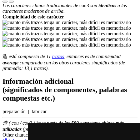
Los caracteres chinos tradicionales de
cou3
son
identicos
a los
caracteres modernos de arriba.
Complejidad de este carácter
造
está compuesto de 11
trazos
, entonces es de complejidad
average
comparado con los otros caracteres simplificados (de
promedio: 13,1 trazos).
Información adicional
(significados de componentes, palabras
compuestas etc.)
preparación | fabricar
造 ( cou / cou3 ) hace parte de las
500
caracteres chinas
más
utilizadas
(puesto número
456
entre los
caracteres individuales
)
Other characters that are pronounced
cou3 in Cantonese