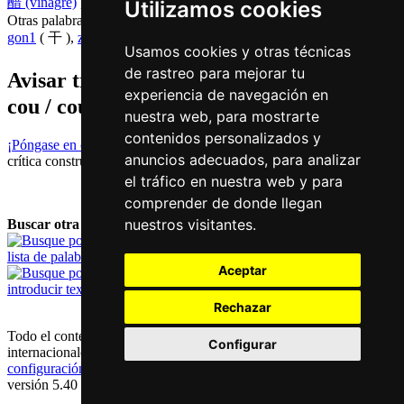
醋 (vinagre)
,
燥 (seco)
,
澡 (baño)
Utilizamos cookies
Otras palabras que también significan
hacer en chino
gon1
( 干 ),
zok3
( 作 ),
zou6
( 做 )
Usamos cookies y otras técnicas
de rastreo para mejorar tu
Avisar traduccion falsa o faltante de
造 (
experiencia de navegación en
cou / cou3 )
nuestra web, para mostrarte
contenidos personalizados y
¡Póngase en contacto con nosotros!
Le agradecemos su feedback y
anuncios adecuados, para analizar
crítica constructiva.
el tráfico en nuestra web y para
comprender de donde llegan
nuestros visitantes.
Buscar otra palabra:
lista de palabras
Aceptar
introducir texto
Rechazar
Todo el contenido está protegido por derechos de autor alemánes e
Configurar
internacionales |
contacto y aviso legal
|
declaración de privacidad
|
configuración de los cookies
versión 5.40 / última puesta al día: 2023-07-14