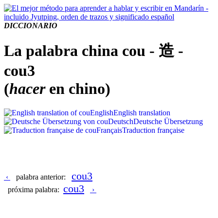
DICCIONARIO
La palabra china cou - 造 -
cou3
(
hacer
en chino)
English
English translation
Deutsch
Deutsche Übersetzung
Français
Traduction française
cou3
‹
palabra anterior:
cou3
próxima palabra:
›