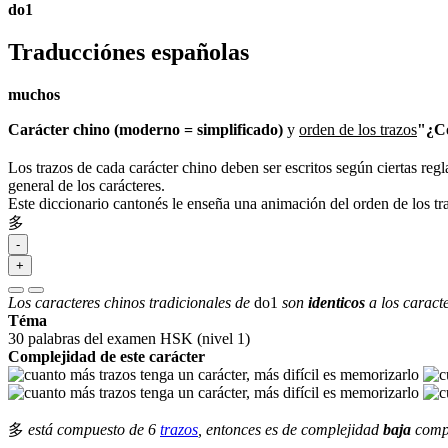
do1
Traducciónes españolas
muchos
Carácter chino (moderno = simplificado)
y
orden de los trazos
"¿Có
Los trazos de cada carácter chino deben ser escritos según ciertas regl
general de los carácteres.
Este diccionario cantonés le enseña una animación del orden de los t
多
-
+
Los caracteres chinos tradicionales de
do1
son
identicos
a los caract
Téma
30 palabras del examen HSK (nivel 1)
Complejidad de este carácter
多
está compuesto de 6
trazos
, entonces es de complejidad
baja
compa