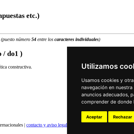
puestas etc.)
(puesto número
54
entre los
caracteres individuales
)
 / do1 )
Utilizamos coo
ica constructiva.
Usamos cookies y otras
navegación en nuestra
anuncios adecuados, pa
comprender de donde ll
Aceptar
Rechazar
ernacionales |
contacto y aviso legal
|
declaración de privacidad
|
config