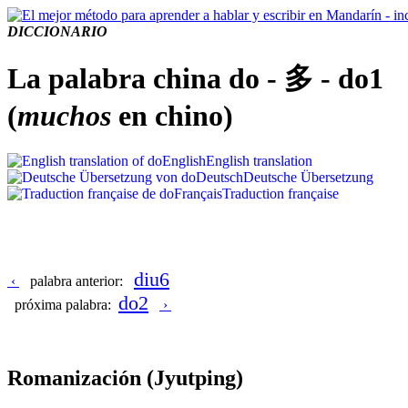
DICCIONARIO
La palabra china do - 多 - do1
(
muchos
en chino)
English
English translation
Deutsch
Deutsche Übersetzung
Français
Traduction française
diu6
‹
palabra anterior:
do2
próxima palabra:
›
Romanización
(Jyutping)