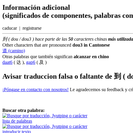
Información adicional
(significados de componentes, palabras com
caducar | registrarse
到 ( dou / dou3 ) hace parte de las
50
caracteres chinas
más utilizad
Other characters that are pronounced
dou3 in Cantonese
道 (camino)
Otras palabras que también significan
alcanzar en chino
daat6
( 达 ),
gap6
( 及 )
Avisar traduccion falsa o faltante de
到 ( do
¡Póngase en contacto con nosotros!
Le agradecemos su feedback y crít
Buscar otra palabra:
lista de palabras
introducir texto