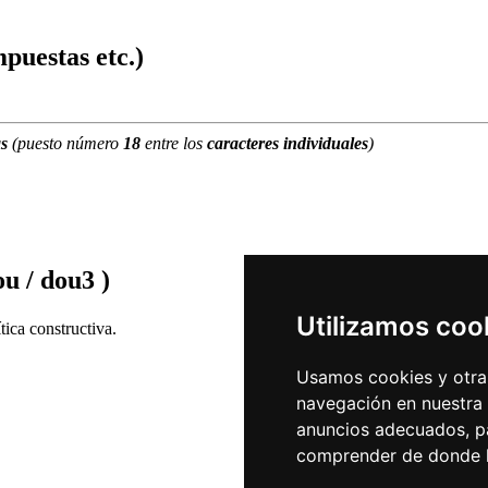
puestas etc.)
as
(puesto número
18
entre los
caracteres individuales
)
u / dou3 )
Utilizamos coo
ica constructiva.
Usamos cookies y otras
navegación en nuestra
anuncios adecuados, pa
comprender de donde ll