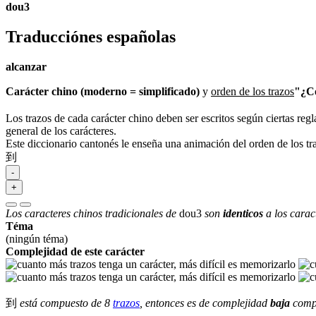
dou3
Traducciónes españolas
alcanzar
Carácter chino (moderno = simplificado)
y
orden de los trazos
"¿Có
Los trazos de cada carácter chino deben ser escritos según ciertas regl
general de los carácteres.
Este diccionario cantonés le enseña una animación del orden de los t
到
-
+
Los caracteres chinos tradicionales de
dou3
son
identicos
a los carac
Téma
(ningún téma)
Complejidad de este carácter
到
está compuesto de 8
trazos
, entonces es de complejidad
baja
compa