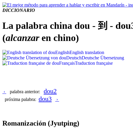
DICCIONARIO
La palabra china dou - 到 - dou
(
alcanzar
en chino)
English
English translation
Deutsch
Deutsche Übersetzung
Français
Traduction française
dou2
‹
palabra anterior:
dou3
próxima palabra:
›
Romanización
(Jyutping)