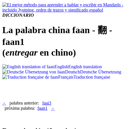
DICCIONARIO
La palabra china faan - 翻 -
faan1
(
entregar
en chino)
English
English translation
Deutsch
Deutsche Übersetzung
Français
Traduction française
‹
palabra anterior:
faai3
próxima palabra:
faan1
›