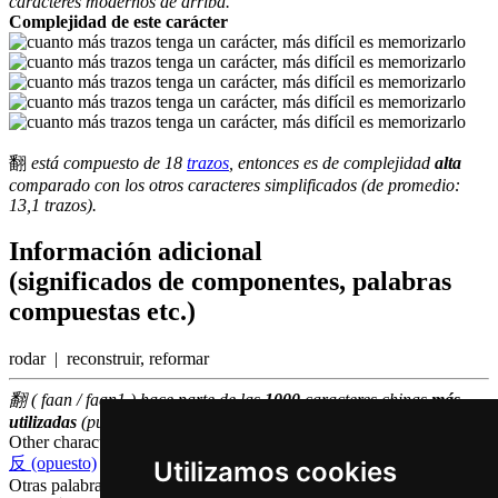
caracteres modernos de arriba.
Complejidad de este carácter
翻
está compuesto de 18
trazos
, entonces es de complejidad
alta
comparado con los otros caracteres simplificados (de promedio:
13,1 trazos).
Información adicional
(significados de componentes, palabras
compuestas etc.)
rodar | reconstruir, reformar
翻 ( faan / faan1 ) hace parte de las
1000
caracteres chinas
más
utilizadas
(puesto número
815
entre los
caracteres individuales
)
Other characters that are pronounced
faan1 in Cantonese
反 (opuesto)
,
返 (volver)
Utilizamos cookies
Otras palabras que también significan
entregar en chino