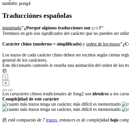
también: pong4
Traducciónes españolas
inquietado
"¿Porqué algúnos traducciones son
gris
?"
Terminos en gris son
significados
del carácter que no pueden ser util
Carácter chino (moderno = simplificado)
y
orden de los trazos
"¿Có
Los trazos de cada carácter chino deben ser escritos según ciertas regl
general de los carácteres.
Este diccionario cantonés le enseña una animación del orden de los t
彷
-
+
Los caracteres chinos tradicionales de
fong2
son
identicos
a los cara
Complejidad de este carácter
彷
está compuesto de 7
trazos
, entonces es de complejidad
baja
compa