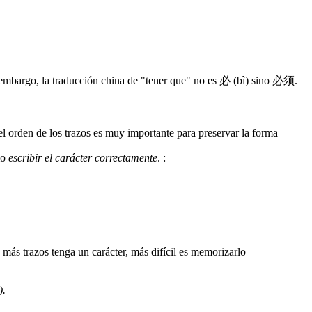
 embargo, la traducción china de "tener que" no es 必 (bì) sino 必须.
 el orden de los trazos es muy importante para preservar la forma
mo
escribir el carácter correctamente
.
:
).