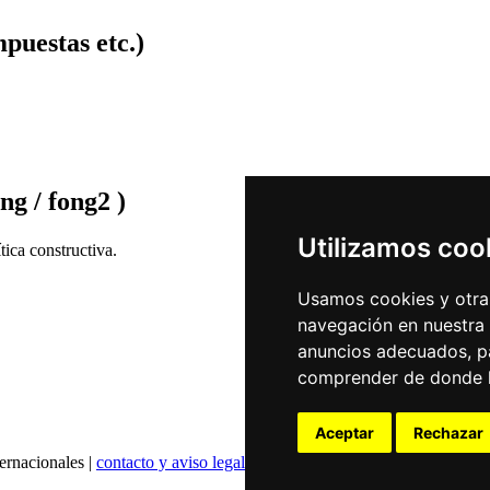
puestas etc.)
ng / fong2 )
Utilizamos coo
ica constructiva.
Usamos cookies y otras
navegación en nuestra
anuncios adecuados, pa
comprender de donde ll
Aceptar
Rechazar
ernacionales |
contacto y aviso legal
|
declaración de privacidad
|
config