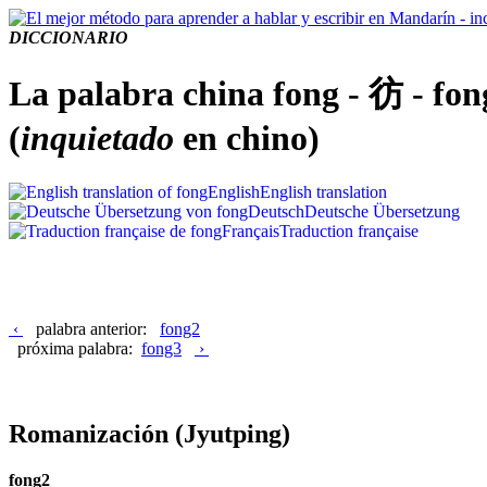
DICCIONARIO
La palabra china fong - 彷 - fon
(
inquietado
en chino)
English
English translation
Deutsch
Deutsche Übersetzung
Français
Traduction française
‹
palabra anterior:
fong2
próxima palabra:
fong3
›
Romanización
(Jyutping)
fong2