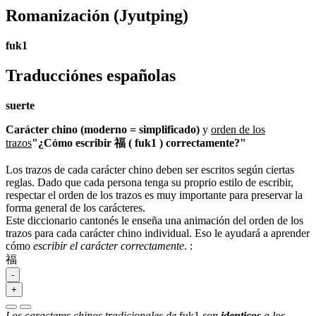
Romanización
(Jyutping)
fuk1
Traducciónes españolas
suerte
Carácter chino (moderno = simplificado)
y
orden de los
trazos
"¿Cómo escribir 福 ( fuk1 ) correctamente?"
Los trazos de cada carácter chino deben ser escritos según ciertas
reglas. Dado que cada persona tenga su proprio estilo de escribir,
respectar el orden de los trazos es muy importante para preservar la
forma general de los carácteres.
Este diccionario cantonés le enseña una animación del orden de los
trazos para cada carácter chino individual. Eso le ayudará a aprender
cómo
escribir el carácter correctamente
.
:
福
-
+
Los caracteres chinos tradicionales de
fuk1
son
identicos
a los