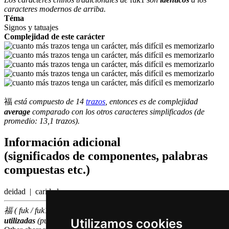
caracteres modernos de arriba.
Téma
Signos y tatuajes
Complejidad de este carácter
福
está compuesto de 14
trazos
, entonces es de complejidad
average
comparado con los otros caracteres simplificados (de
promedio: 13,1 trazos).
Información adicional
(significados de componentes, palabras
compuestas etc.)
deidad | caridad
福 ( fuk / fuk1 ) hace parte de las
1000
caracteres chinas
más
Utilizamos cookies
utilizadas
(puesto número
689
entre los
caracteres individuales
)