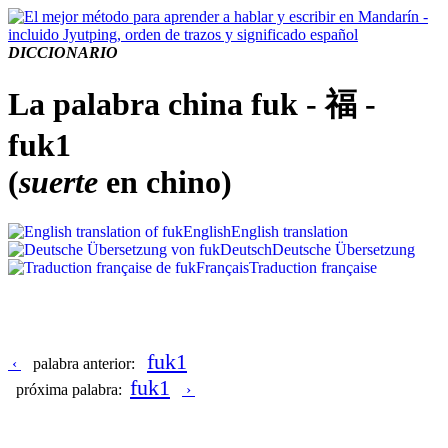
DICCIONARIO
La palabra china fuk - 福 -
fuk1
(
suerte
en chino)
English
English translation
Deutsch
Deutsche Übersetzung
Français
Traduction française
fuk1
‹
palabra anterior:
fuk1
próxima palabra:
›