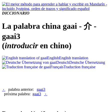
DICCIONARIO
La palabra china gaai - 介 -
gaai3
(
introducir
en chino)
English
English translation
Deutsch
Deutsche Übersetzung
Français
Traduction française
‹
palabra anterior:
gaai3
próxima palabra:
gaai3
›