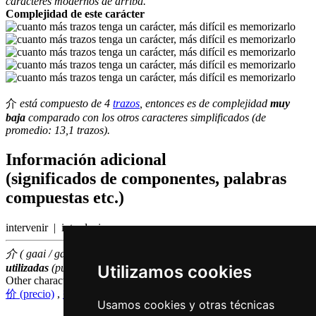
caracteres modernos de arriba.
Complejidad de este carácter
介
está compuesto de 4
trazos
, entonces es de complejidad
muy
baja
comparado con los otros caracteres simplificados (de
promedio: 13,1 trazos).
Información adicional
(significados de componentes, palabras
compuestas etc.)
intervenir | introducir
介 ( gaai / gaai3 ) hace parte de las
1000
caracteres chinas
más
Utilizamos cookies
utilizadas
(puesto número
967
entre los
caracteres individuales
)
Other characters that are pronounced
gaai3 in Cantonese
价 (precio)
,
戒 (abstenerse de algo)
,
界 (confín)
Usamos cookies y otras técnicas