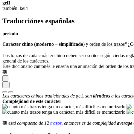
gei1
también: kei4
Traducciónes españolas
período
Carácter chino (moderno = simplificado)
y
orden de los trazos
"¿Có
Los trazos de cada carácter chino deben ser escritos según ciertas regl
general de los carácteres.
Este diccionario cantonés le enseña una animación del orden de los t
期
-
+
Los caracteres chinos tradicionales de
gei1
son
identicos
a los caract
Complejidad de este carácter
期
está compuesto de 12
trazos
, entonces es de complejidad
average