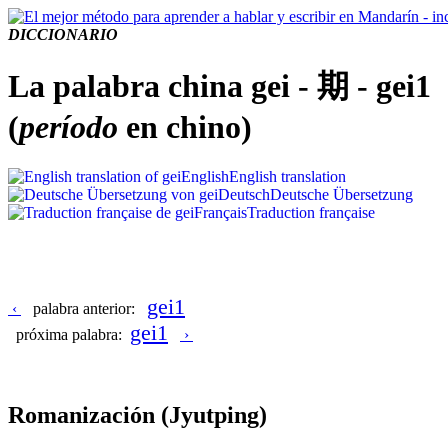
DICCIONARIO
La palabra china gei - 期 - gei1
(
período
en chino)
English
English translation
Deutsch
Deutsche Übersetzung
Français
Traduction française
gei1
‹
palabra anterior:
gei1
próxima palabra:
›
Romanización
(Jyutping)