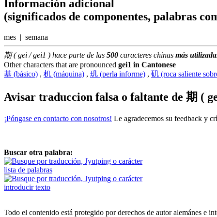
Información adicional
(significados de componentes, palabras com
mes | semana
期 ( gei / gei1 ) hace parte de las
500
caracteres chinas
más utilizada
Other characters that are pronounced
gei1 in Cantonese
基 (básico)
,
机 (máquina)
,
玑 (perla informe)
,
矶 (roca saliente sobr
Avisar traduccion falsa o faltante de
期 ( ge
¡Póngase en contacto con nosotros!
Le agradecemos su feedback y crít
Buscar otra palabra:
lista de palabras
introducir texto
Todo el contenido está protegido por derechos de autor alemánes e int