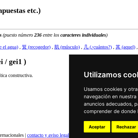
puestas etc.)
s
(puesto número
236
entre los
caracteres individuales
)
e el agua)
,
箕 (recogedor)
,
肌 (músculo)
,
几 (¿cuántos?)
,
其 (aquel)
,
i / gei1 )
Utilizamos coo
ica constructiva.
Usamos cookies y otras
navegación en nuestra
anuncios adecuados, pa
comprender de donde ll
Aceptar
Rechazar
ernacionales |
contacto y aviso legal
|
declaración de privacidad
|
config