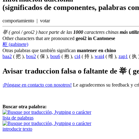
(significados de componentes, palabras com
comportamiento | votar
举 ( geoi / geoi2 ) hace parte de las
1000
caracteres chinas
más utili
Other characters that are pronounced
geoi2 in Cantonese
柜 (gabinete)
Otras palabras que también significan
mantener en chino
baa2
( 把 ),
bou2
( 保 ),
bou6
( 抱 ),
ci4
( 持 ),
wai4
( 维 ),
zap1
( 执 
Avisar traduccion falsa o faltante de
举 ( ge
¡Póngase en contacto con nosotros!
Le agradecemos su feedback y crít
Buscar otra palabra:
lista de palabras
introducir texto