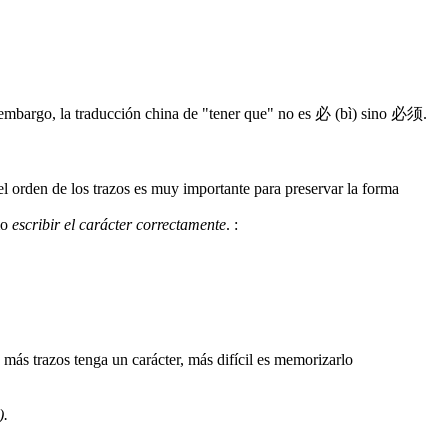
 embargo, la traducción china de "tener que" no es 必 (bì) sino 必须.
 el orden de los trazos es muy importante para preservar la forma
mo
escribir el carácter correctamente
.
:
).