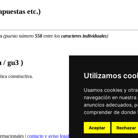
puestas etc.)
as
(puesto número
558
entre los
caracteres individuales
)
 / gu3 )
Utilizamos coo
ica constructiva.
Usamos cookies y otras
navegación en nuestra
anuncios adecuados, pa
comprender de donde ll
Aceptar
Rechazar
ernacionales |
contacto y aviso legal
|
declaración de privacidad
|
config