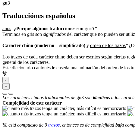
gu3
Traducciónes españolas
años
"¿Porqué algúnos traducciones son
gris
?"
Terminos en gris son
significados
del carácter que no pueden ser util
Carácter chino (moderno = simplificado)
y
orden de los trazos
"¿Có
Los trazos de cada carácter chino deben ser escritos según ciertas regl
general de los carácteres.
Este diccionario cantonés le enseña una animación del orden de los t
故
-
+
Los caracteres chinos tradicionales de
gu3
son
identicos
a los caract
Complejidad de este carácter
故
está compuesto de 9
trazos
, entonces es de complejidad
baja
compa