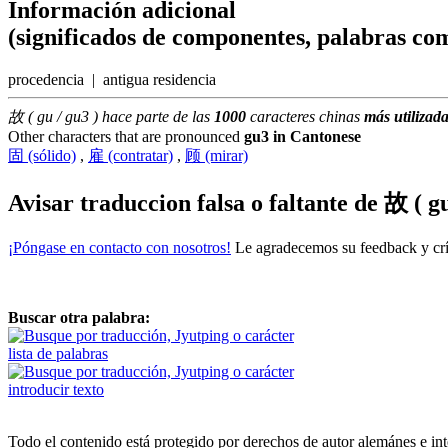
Información adicional
(significados de componentes, palabras com
procedencia | antigua residencia
故 ( gu / gu3 ) hace parte de las
1000
caracteres chinas
más utilizad
Other characters that are pronounced
gu3 in Cantonese
固 (sólido)
,
雇 (contratar)
,
顾 (mirar)
Avisar traduccion falsa o faltante de
故 ( gu
¡Póngase en contacto con nosotros!
Le agradecemos su feedback y crít
Buscar otra palabra:
lista de palabras
introducir texto
Todo el contenido está protegido por derechos de autor alemánes e int