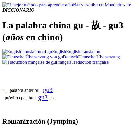
DICCIONARIO
La palabra china gu - 故 - gu3
(
años
en chino)
English
English translation
Deutsch
Deutsche Übersetzung
Français
Traduction française
gu3
‹
palabra anterior:
gu3
próxima palabra:
›
Romanización
(Jyutping)