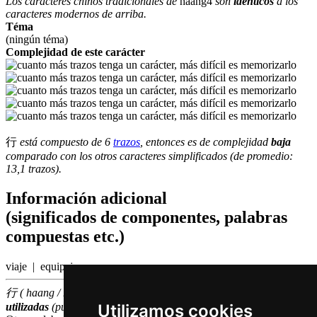
Los caracteres chinos tradicionales de
haang4
son
identicos
a los
caracteres modernos de arriba.
Téma
(ningún téma)
Complejidad de este carácter
行
está compuesto de 6
trazos
, entonces es de complejidad
baja
comparado con los otros caracteres simplificados (de promedio:
13,1 trazos).
Información adicional
(significados de componentes, palabras
compuestas etc.)
viaje | equipaje
行 ( haang / haang4 ) hace parte de las
100
caracteres chinas
más
Utilizamos cookies
utilizadas
(puesto número
81
entre los
caracteres individuales
)