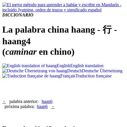
DICCIONARIO
La palabra china haang - 行 -
haang4
(
caminar
en chino)
English
English translation
Deutsch
Deutsche Übersetzung
Français
Traduction française
‹
palabra anterior:
haan6
próxima palabra:
haap6
›