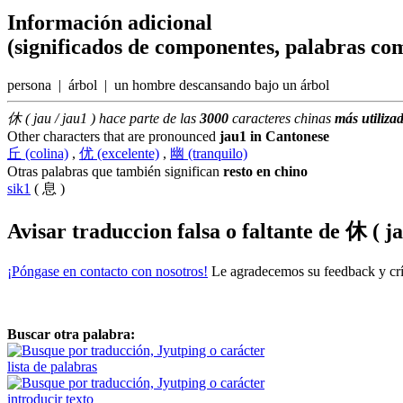
Información adicional
(significados de componentes, palabras com
persona | árbol | un hombre descansando bajo un árbol
休 ( jau / jau1 ) hace parte de las
3000
caracteres chinas
más utiliza
Other characters that are pronounced
jau1 in Cantonese
丘 (colina)
,
优 (excelente)
,
幽 (tranquilo)
Otras palabras que también significan
resto en chino
sik1
( 息 )
Avisar traduccion falsa o faltante de
休 ( ja
¡Póngase en contacto con nosotros!
Le agradecemos su feedback y crít
Buscar otra palabra:
lista de palabras
introducir texto