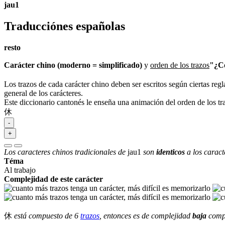
jau1
Traducciónes españolas
resto
Carácter chino (moderno = simplificado)
y
orden de los trazos
"¿Có
Los trazos de cada carácter chino deben ser escritos según ciertas regl
general de los carácteres.
Este diccionario cantonés le enseña una animación del orden de los t
休
-
+
Los caracteres chinos tradicionales de
jau1
son
identicos
a los caract
Téma
Al trabajo
Complejidad de este carácter
休
está compuesto de 6
trazos
, entonces es de complejidad
baja
compa