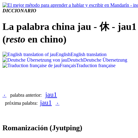
DICCIONARIO
La palabra china jau - 休 - jau1
(
resto
en chino)
English
English translation
Deutsch
Deutsche Übersetzung
Français
Traduction française
jau1
‹
palabra anterior:
jau1
próxima palabra:
›
Romanización
(Jyutping)