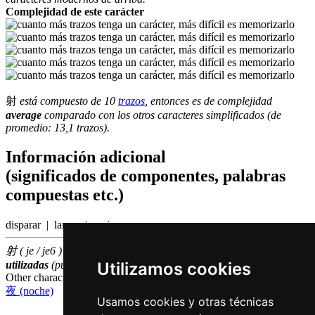
Complejidad de este carácter
射
está compuesto de 10
trazos
, entonces es de complejidad
average
comparado con los otros caracteres simplificados (de
promedio: 13,1 trazos).
Información adicional
(significados de componentes, palabras
compuestas etc.)
disparar | lanzar / arrojar
射 ( je / je6 ) hace parte de las
3000
caracteres chinas
más
Utilizamos cookies
utilizadas
(puesto número
1099
entre los
caracteres individuales
)
Other characters that are pronounced
je6 in Cantonese
夜 (noche)
Usamos cookies y otras técnicas