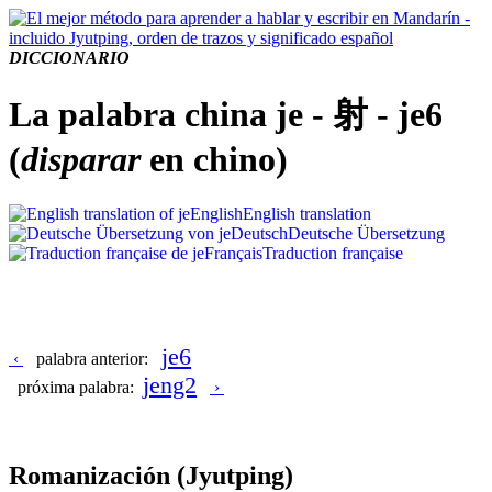
DICCIONARIO
La palabra china je - 射 - je6
(
disparar
en chino)
English
English translation
Deutsch
Deutsche Übersetzung
Français
Traduction française
je6
‹
palabra anterior:
jeng2
próxima palabra:
›
Romanización
(Jyutping)