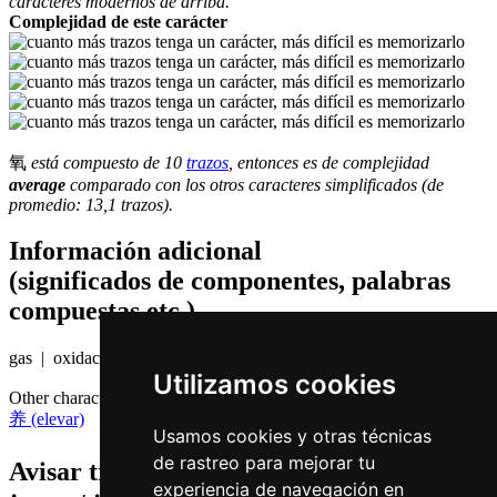
caracteres modernos de arriba.
Complejidad de este carácter
氧
está compuesto de 10
trazos
, entonces es de complejidad
average
comparado con los otros caracteres simplificados (de
promedio: 13,1 trazos).
Información adicional
(significados de componentes, palabras
compuestas etc.)
gas | oxidación
Utilizamos cookies
Other characters that are pronounced
joeng5 in Cantonese
养 (elevar)
Usamos cookies y otras técnicas
de rastreo para mejorar tu
Avisar traduccion falsa o faltante de
氧 (
experiencia de navegación en