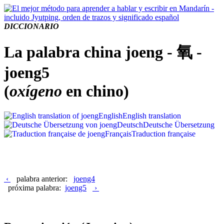
DICCIONARIO
La palabra china joeng - 氧 -
joeng5
(
oxígeno
en chino)
English
English translation
Deutsch
Deutsche Übersetzung
Français
Traduction française
‹
palabra anterior:
joeng4
próxima palabra:
joeng5
›