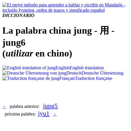
DICCIONARIO
La palabra china jung - 用 -
jung6
(
utilizar
en chino)
English
English translation
Deutsch
Deutsche Übersetzung
Français
Traduction française
jung5
‹
palabra anterior:
jyu1
próxima palabra:
›