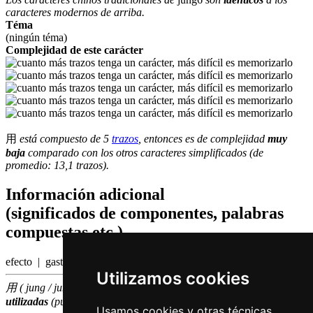
caracteres modernos de arriba.
Téma
(ningún téma)
Complejidad de este carácter
用
está compuesto de 5
trazos
, entonces es de complejidad
muy
baja
comparado con los otros caracteres simplificados (de
promedio: 13,1 trazos).
Información adicional
(significados de componentes, palabras
compuestas etc.)
efecto | gastos, costos
Utilizamos cookies
用 ( jung / jung6 ) hace parte de las
100
caracteres chinas
más
utilizadas
(puesto número
79
entre los
caracteres individuales
)
Usamos cookies y otras técnicas