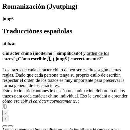
Romanización
(Jyutping)
jung6
Traducciónes españolas
utilizar
Carácter chino (moderno = simplificado)
y
orden de los
trazos
"¿Cómo escribir 用 ( jung6 ) correctamente?"
Los trazos de cada carácter chino deben ser escritos según ciertas
reglas. Dado que cada persona tenga su proprio estilo de escribir,
respectar el orden de los trazos es muy importante para preservar la
forma general de los carácteres.
Este diccionario cantonés le enseña una animación del orden de los
trazos para cada carácter chino individual. Eso le ayudará a aprender
cómo
escribir el carácter correctamente
.
:
用
-
+
Los caracteres chinos tradicionales de
jung6
son
identicos
a los