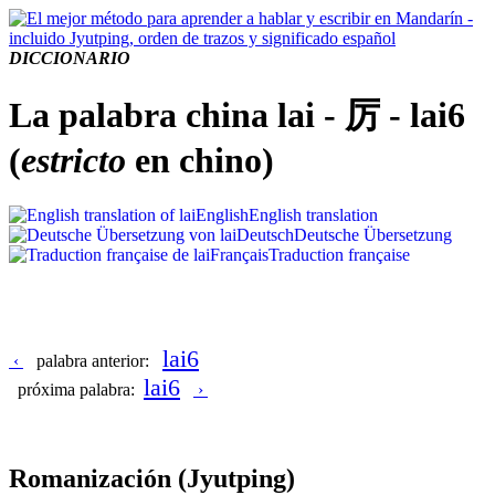
DICCIONARIO
La palabra china lai - 厉 - lai6
(
estricto
en chino)
English
English translation
Deutsch
Deutsche Übersetzung
Français
Traduction française
lai6
‹
palabra anterior:
lai6
próxima palabra:
›
Romanización
(Jyutping)