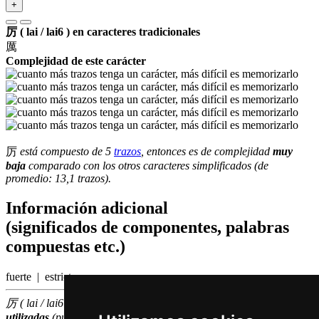
+
厉 ( lai / lai6 ) en caracteres tradicionales
厲
Complejidad de este carácter
厉
está compuesto de 5
trazos
, entonces es de complejidad
muy
baja
comparado con los otros caracteres simplificados (de
promedio: 13,1 trazos).
Información adicional
(significados de componentes, palabras
compuestas etc.)
fuerte | estricto
厉 ( lai / lai6 ) hace parte de las
3000
caracteres chinas
más
utilizadas
(puesto número
1200
entre los
caracteres individuales
)