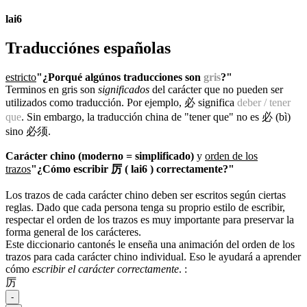
lai6
Traducciónes españolas
estricto
"¿Porqué algúnos traducciones son
gris
?"
Terminos en gris son
significados
del carácter que no pueden ser
utilizados como traducción. Por ejemplo, 必 significa
deber / tener
que
. Sin embargo, la traducción china de "tener que" no es 必 (bì)
sino 必须.
Carácter chino (moderno = simplificado)
y
orden de los
trazos
"¿Cómo escribir 厉 ( lai6 ) correctamente?"
Los trazos de cada carácter chino deben ser escritos según ciertas
reglas. Dado que cada persona tenga su proprio estilo de escribir,
respectar el orden de los trazos es muy importante para preservar la
forma general de los carácteres.
Este diccionario cantonés le enseña una animación del orden de los
trazos para cada carácter chino individual. Eso le ayudará a aprender
cómo
escribir el carácter correctamente
.
:
厉
-