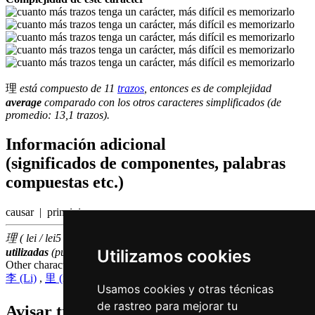
理
está compuesto de 11
trazos
, entonces es de complejidad
average
comparado con los otros caracteres simplificados (de
promedio: 13,1 trazos).
Información adicional
(significados de componentes, palabras
compuestas etc.)
causar | principio
理 ( lei / lei5 ) hace parte de las
500
caracteres chinas
más
Utilizamos cookies
utilizadas
(puesto número
121
entre los
caracteres individuales
)
Other characters that are pronounced
lei5 in Cantonese
李 (Li)
,
里 (interior)
Usamos cookies y otras técnicas
de rastreo para mejorar tu
Avisar traduccion falsa o faltante de
理 (