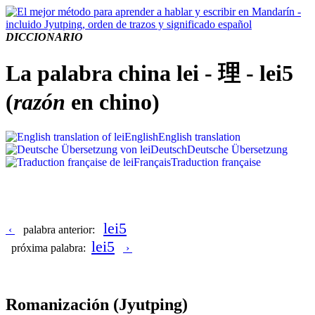
DICCIONARIO
La palabra china lei - 理 - lei5
(
razón
en chino)
English
English translation
Deutsch
Deutsche Übersetzung
Français
Traduction française
lei5
‹
palabra anterior:
lei5
próxima palabra:
›
Romanización
(Jyutping)