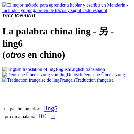
DICCIONARIO
La palabra china ling - 另 -
ling6
(
otros
en chino)
English
English translation
Deutsch
Deutsche Übersetzung
Français
Traduction française
ling5
‹
palabra anterior:
lit6
próxima palabra:
›