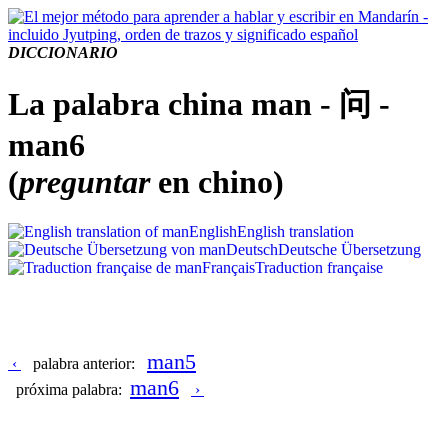
DICCIONARIO
La palabra china man - 问 -
man6
(
preguntar
en chino)
English
English translation
Deutsch
Deutsche Übersetzung
Français
Traduction française
man5
‹
palabra anterior:
man6
próxima palabra:
›