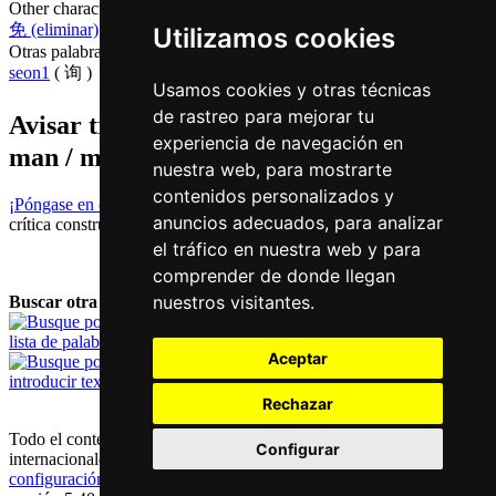
Other characters that are pronounced
man6 in Cantonese
免 (eliminar)
Utilizamos cookies
Otras palabras que también significan
preguntar en chino
seon1
( 询 )
Usamos cookies y otras técnicas
de rastreo para mejorar tu
Avisar traduccion falsa o faltante de
问 (
experiencia de navegación en
man / man6 )
nuestra web, para mostrarte
contenidos personalizados y
¡Póngase en contacto con nosotros!
Le agradecemos su feedback y
anuncios adecuados, para analizar
crítica constructiva.
el tráfico en nuestra web y para
comprender de donde llegan
nuestros visitantes.
Buscar otra palabra:
lista de palabras
Aceptar
introducir texto
Rechazar
Todo el contenido está protegido por derechos de autor alemánes e
Configurar
internacionales |
contacto y aviso legal
|
declaración de privacidad
|
configuración de los cookies