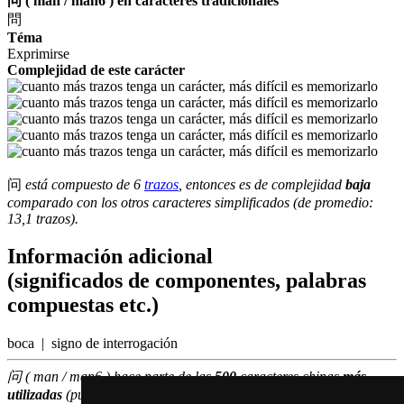
问 ( man / man6 ) en caracteres tradicionales
問
Téma
Exprimirse
Complejidad de este carácter
问
está compuesto de 6
trazos
, entonces es de complejidad
baja
comparado con los otros caracteres simplificados (de promedio:
13,1 trazos).
Información adicional
(significados de componentes, palabras
compuestas etc.)
boca | signo de interrogación
问 ( man / man6 ) hace parte de las
500
caracteres chinas
más
utilizadas
(puesto número
142
entre los
caracteres individuales
)