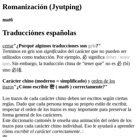
Romanización
(Jyutping)
mat6
Traducciónes españolas
cerrar
"¿Porqué algúnos traducciones son
gris
?"
Terminos en gris son
significados
del carácter que no pueden ser
utilizados como traducción. Por ejemplo, 必 significa
deber / tener
que
. Sin embargo, la traducción china de "tener que" no es 必 (bì)
sino 必须.
Carácter chino (moderno = simplificado)
y
orden de los
trazos
"¿Cómo escribir 密 ( mat6 ) correctamente?"
Los trazos de cada carácter chino deben ser escritos según ciertas
reglas. Dado que cada persona tenga su proprio estilo de escribir,
respectar el orden de los trazos es muy importante para preservar la
forma general de los carácteres.
Este diccionario cantonés le enseña una animación del orden de los
trazos para cada carácter chino individual. Eso le ayudará a aprender
cómo
escribir el carácter correctamente
.
: