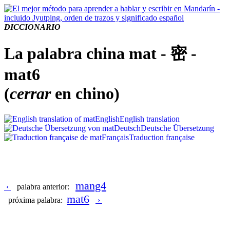
DICCIONARIO
La palabra china mat - 密 -
mat6
(
cerrar
en chino)
English
English translation
Deutsch
Deutsche Übersetzung
Français
Traduction française
mang4
‹
palabra anterior:
mat6
próxima palabra:
›