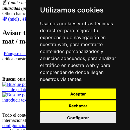
密 ( mat / mat6 ) hace parte de las
1000
caracteres chinas
más
Utilizamos cookies
utilizadas
(puesto número
780
entre los
caracteres individuales
)
Other characters that are pronounced
mat6 in Cantonese
蜜 (miel)
,
袜 (calcetín)
,
物 (importar
)
Usamos cookies y otras técnicas
de rastreo para mejorar tu
Avisar traduccion falsa o faltante de
密 (
experiencia de navegación en
mat / mat6 )
nuestra web, para mostrarte
contenidos personalizados y
¡Póngase en contacto con nosotros!
Le agradecemos su feedback y
anuncios adecuados, para analizar
crítica constructiva.
el tráfico en nuestra web y para
comprender de donde llegan
nuestros visitantes.
Buscar otra palabra:
lista de palabras
Aceptar
introducir texto
Rechazar
Todo el contenido está protegido por derechos de autor alemánes e
Configurar
internacionales |
contacto y aviso legal
|
declaración de privacidad
|
configuración de los cookies