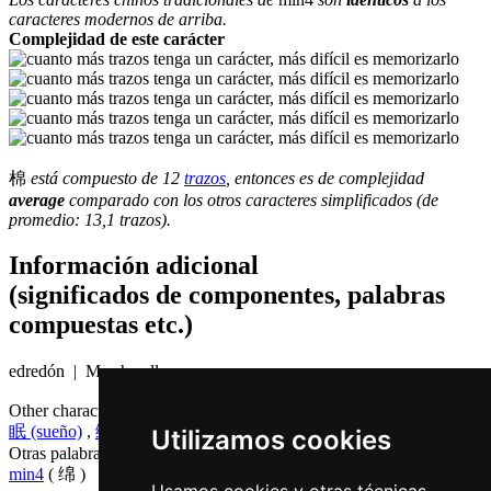
caracteres modernos de arriba.
Complejidad de este carácter
棉
está compuesto de 12
trazos
, entonces es de complejidad
average
comparado con los otros caracteres simplificados (de
promedio: 13,1 trazos).
Información adicional
(significados de componentes, palabras
compuestas etc.)
edredón | Marshmallow
Other characters that are pronounced
min4 in Cantonese
眠 (sueño)
,
绵 (algodón)
Utilizamos cookies
Otras palabras que también significan
algodón en chino
min4
( 绵 )