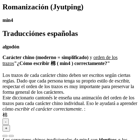
Romanización
(Jyutping)
min4
Traducciónes españolas
algodón
Carácter chino (moderno = simplificado)
y
orden de los
trazos
"¿Cómo escribir 棉 ( min4 ) correctamente?"
Los trazos de cada carácter chino deben ser escritos según ciertas
reglas. Dado que cada persona tenga su proprio estilo de escribir,
respectar el orden de los trazos es muy importante para preservar la
forma general de los carácteres.
Este diccionario cantonés le enseña una animación del orden de los
trazos para cada carácter chino individual. Eso le ayudará a aprender
cómo
escribir el carácter correctamente
.
:
棉
-
+
Los caracteres chinos tradicionales de
min4
son
identicos
a los