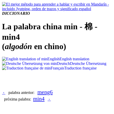
DICCIONARIO
La palabra china min - 棉 -
min4
(
algodón
en chino)
English
English translation
Deutsch
Deutsche Übersetzung
Français
Traduction française
meng6
‹
palabra anterior:
min4
próxima palabra:
›