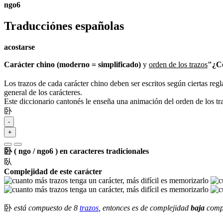
ngo6
Traducciónes españolas
acostarse
Carácter chino (moderno = simplificado)
y
orden de los trazos
"¿Có
Los trazos de cada carácter chino deben ser escritos según ciertas regl
general de los carácteres.
Este diccionario cantonés le enseña una animación del orden de los t
卧
-
+
卧 ( ngo / ngo6 ) en caracteres tradicionales
臥
Complejidad de este carácter
卧
está compuesto de 8
trazos
, entonces es de complejidad
baja
compa