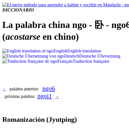
DICCIONARIO
La palabra china ngo - 卧 - ngo
(
acostarse
en chino)
English
English translation
Deutsch
Deutsche Übersetzung
Français
Traduction française
ngo6
‹
palabra anterior:
ngoi1
próxima palabra:
›
Romanización
(Jyutping)