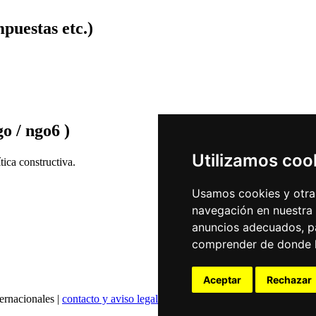
puestas etc.)
o / ngo6 )
Utilizamos coo
ica constructiva.
Usamos cookies y otras
navegación en nuestra
anuncios adecuados, pa
comprender de donde ll
Aceptar
Rechazar
ernacionales |
contacto y aviso legal
|
declaración de privacidad
|
config