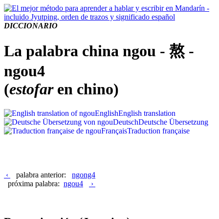
DICCIONARIO
La palabra china ngou - 熬 -
ngou4
(
estofar
en chino)
English
English translation
Deutsch
Deutsche Übersetzung
Français
Traduction française
‹
palabra anterior:
ngong4
próxima palabra:
ngou4
›