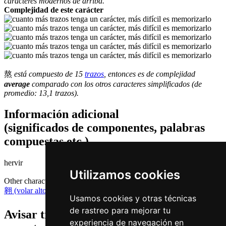
caracteres modernos de arriba.
Complejidad de este carácter
熬
está compuesto de 15
trazos
, entonces es de complejidad
average
comparado con los otros caracteres simplificados (de
promedio: 13,1 trazos).
Información adicional
(significados de componentes, palabras
compuestas etc.)
hervir
Utilizamos cookies
Other characters that are pronounced
ngou4 in Cantonese
翱 (volar alto)
,
遨 (viajar)
Usamos cookies y otras técnicas
de rastreo para mejorar tu
Avisar traduccion falsa o faltante de
熬 (
experiencia de navegación en