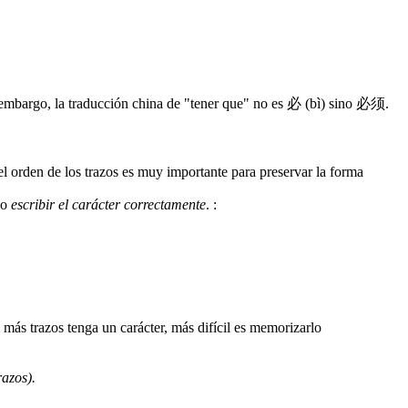
 embargo, la traducción china de "tener que" no es 必 (bì) sino 必须.
 el orden de los trazos es muy importante para preservar la forma
mo
escribir el carácter correctamente
.
:
razos).