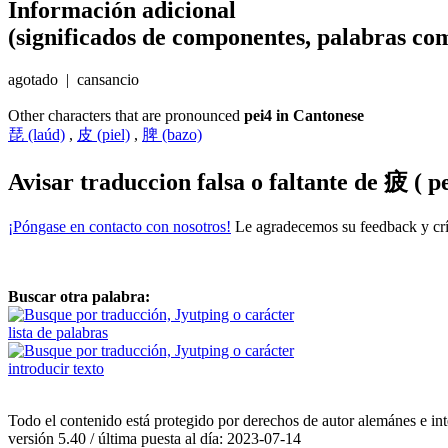
Información adicional
(significados de componentes, palabras com
agotado | cansancio
Other characters that are pronounced
pei4 in Cantonese
琵 (laúd)
,
皮 (piel)
,
脾 (bazo)
Avisar traduccion falsa o faltante de
疲 ( pe
¡Póngase en contacto con nosotros!
Le agradecemos su feedback y crít
Buscar otra palabra:
lista de palabras
introducir texto
Todo el contenido está protegido por derechos de autor alemánes e int
versión 5.40 / última puesta al día: 2023-07-14