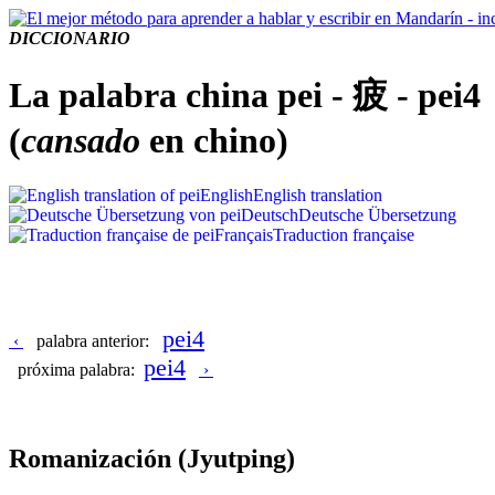
DICCIONARIO
La palabra china pei - 疲 - pei4
(
cansado
en chino)
English
English translation
Deutsch
Deutsche Übersetzung
Français
Traduction française
pei4
‹
palabra anterior:
pei4
próxima palabra:
›
Romanización
(Jyutping)