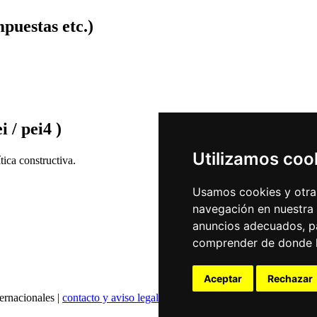
puestas etc.)
i / pei4 )
Utilizamos coo
ica constructiva.
Usamos cookies y otras
navegación en nuestra
anuncios adecuados, pa
comprender de donde ll
Aceptar
Rechazar
ernacionales |
contacto y aviso legal
|
declaración de privacidad
|
config