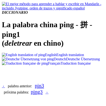
DICCIONARIO
La palabra china ping - 拼 -
ping1
(
deletrear
en chino)
English
English translation
Deutsch
Deutsche Übersetzung
Français
Traduction française
pin3
‹
palabra anterior:
ping3
próxima palabra:
›