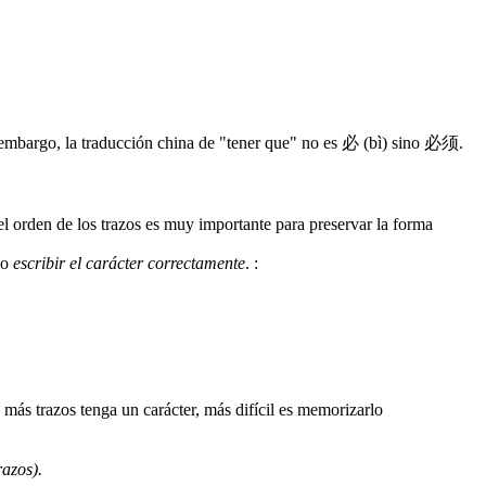
 embargo, la traducción china de "tener que" no es 必 (bì) sino 必须.
 el orden de los trazos es muy importante para preservar la forma
mo
escribir el carácter correctamente
.
:
razos).