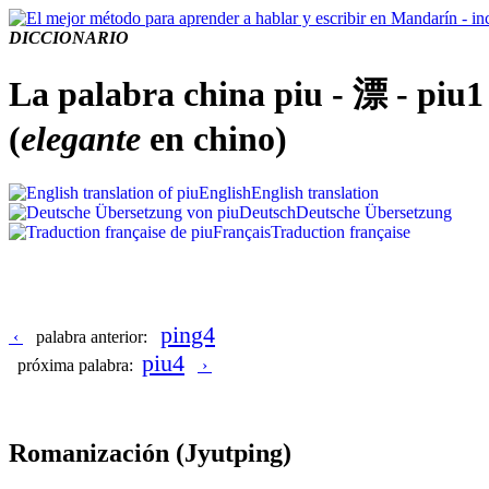
DICCIONARIO
La palabra china piu - 漂 - piu1
(
elegante
en chino)
English
English translation
Deutsch
Deutsche Übersetzung
Français
Traduction française
ping4
‹
palabra anterior:
piu4
próxima palabra:
›
Romanización
(Jyutping)