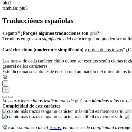
piu1
también: piu3
Traducciónes españolas
elegante
"¿Porqué algúnos traducciones son
gris
?"
Terminos en gris son
significados
del carácter que no pueden ser util
Carácter chino (moderno = simplificado)
y
orden de los trazos
"¿Có
Los trazos de cada carácter chino deben ser escritos según ciertas regl
general de los carácteres.
Este diccionario cantonés le enseña una animación del orden de los t
漂
-
+
Los caracteres chinos tradicionales de
piu1
son
identicos
a los caract
Complejidad de este carácter
漂
está compuesto de 14
trazos
, entonces es de complejidad
average