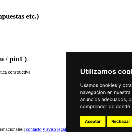
puestas etc.)
u / piu1 )
Utilizamos coo
ica constructiva.
Usamos cookies y otras
navegación en nuestra
anuncios adecuados, pa
comprender de donde ll
Aceptar
Rechazar
ernacionales |
contacto y aviso legal
|
declaración de privacidad
|
config