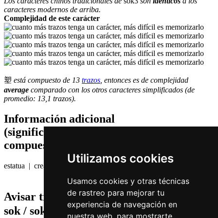
Los caracteres chinos tradicionales de
sok3
son
identicos
a los
caracteres modernos de arriba.
Complejidad de este carácter
塑
está compuesto de 13
trazos
, entonces es de complejidad
average
comparado con los otros caracteres simplificados (de
promedio: 13,1 trazos).
Información adicional
(significados de componentes, palabras
compuestas etc.)
Utilizamos cookies
estatua | crear
Usamos cookies y otras técnicas
de rastreo para mejorar tu
Avisar traduccion falsa o faltante de
塑 (
experiencia de navegación en
sok / sok3 )
nuestra web, para mostrarte