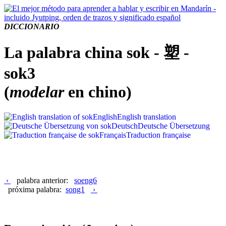
DICCIONARIO
La palabra china sok - 塑 -
sok3
(
modelar
en chino)
English
English translation
Deutsch
Deutsche Übersetzung
Français
Traduction française
‹
palabra anterior:
soeng6
próxima palabra:
song1
›