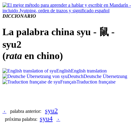
DICCIONARIO
La palabra china syu - 鼠 -
syu2
(
rata
en chino)
English
English translation
Deutsch
Deutsche Übersetzung
Français
Traduction française
syu2
‹
palabra anterior:
syu4
próxima palabra:
›