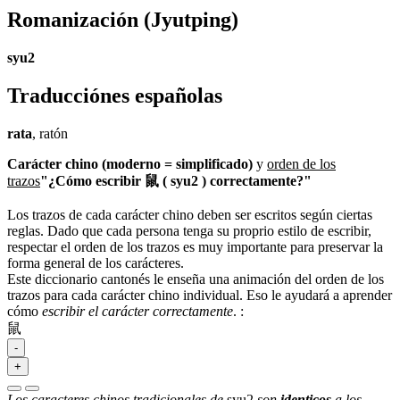
Romanización
(Jyutping)
syu2
Traducciónes españolas
rata
, ratón
Carácter chino (moderno = simplificado)
y
orden de los
trazos
"¿Cómo escribir 鼠 ( syu2 ) correctamente?"
Los trazos de cada carácter chino deben ser escritos según ciertas
reglas. Dado que cada persona tenga su proprio estilo de escribir,
respectar el orden de los trazos es muy importante para preservar la
forma general de los carácteres.
Este diccionario cantonés le enseña una animación del orden de los
trazos para cada carácter chino individual. Eso le ayudará a aprender
cómo
escribir el carácter correctamente
.
:
鼠
-
+
Los caracteres chinos tradicionales de
syu2
son
identicos
a los