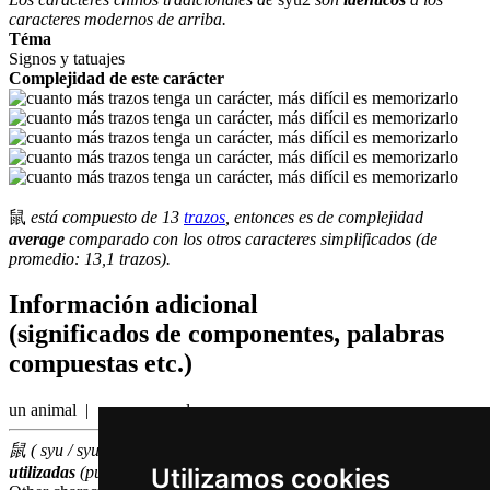
caracteres modernos de arriba.
Téma
Signos y tatuajes
Complejidad de este carácter
鼠
está compuesto de 13
trazos
, entonces es de complejidad
average
comparado con los otros caracteres simplificados (de
promedio: 13,1 trazos).
Información adicional
(significados de componentes, palabras
compuestas etc.)
un animal | ...con una cola
鼠 ( syu / syu2 ) hace parte de las
3000
caracteres chinas
más
Utilizamos cookies
utilizadas
(puesto número
1919
entre los
caracteres individuales
)