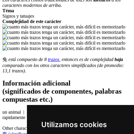
caracteres modernos de arriba.
Téma
Signos y tatuajes
Complejidad de este carácter
兔
está compuesto de 8
trazos
, entonces es de complejidad
baja
comparado con los otros caracteres simplificados (de promedio:
13,1 trazos).
Información adicional
(significados de componentes, palabras
compuestas etc.)
un animal | Este animal es capaz de cambiar su direción
rapidamente
Utilizamos cookies
Other characters that are pronounced
tou3 in Cantonese
套 (
clasificador (para juegos)
)