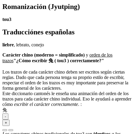
Romanización
(Jyutping)
tou3
Traducciónes españolas
liebre
, lebrato, conejo
Carácter chino (moderno = simplificado)
y
orden de los
trazos
"¿Cómo escribir 兔 ( tou3 ) correctamente?"
Los trazos de cada carácter chino deben ser escritos según ciertas
reglas. Dado que cada persona tenga su proprio estilo de escribir,
respectar el orden de los trazos es muy importante para preservar la
forma general de los carácteres.
Este diccionario cantonés le enseña una animación del orden de los
trazos para cada carácter chino individual. Eso le ayudará a aprender
cómo
escribir el carácter correctamente
.
:
兔
-
+
Los caracteres chinos tradicionales de
tou3
son
identicos
a los