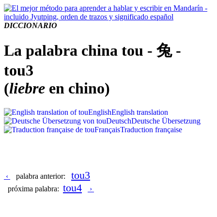
DICCIONARIO
La palabra china tou - 兔 -
tou3
(
liebre
en chino)
English
English translation
Deutsch
Deutsche Übersetzung
Français
Traduction française
tou3
‹
palabra anterior:
tou4
próxima palabra:
›