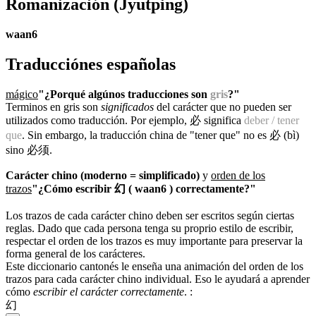
Romanización
(Jyutping)
waan6
Traducciónes españolas
mágico
"¿Porqué algúnos traducciones son
gris
?"
Terminos en gris son
significados
del carácter que no pueden ser
utilizados como traducción. Por ejemplo, 必 significa
deber / tener
que
. Sin embargo, la traducción china de "tener que" no es 必 (bì)
sino 必须.
Carácter chino (moderno = simplificado)
y
orden de los
trazos
"¿Cómo escribir 幻 ( waan6 ) correctamente?"
Los trazos de cada carácter chino deben ser escritos según ciertas
reglas. Dado que cada persona tenga su proprio estilo de escribir,
respectar el orden de los trazos es muy importante para preservar la
forma general de los carácteres.
Este diccionario cantonés le enseña una animación del orden de los
trazos para cada carácter chino individual. Eso le ayudará a aprender
cómo
escribir el carácter correctamente
.
:
幻