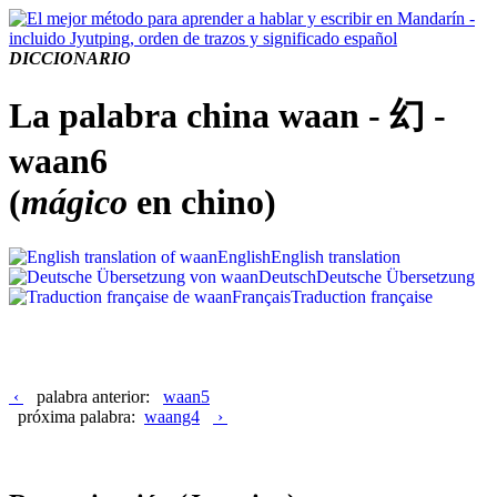
DICCIONARIO
La palabra china waan - 幻 -
waan6
(
mágico
en chino)
English
English translation
Deutsch
Deutsche Übersetzung
Français
Traduction française
‹
palabra anterior:
waan5
próxima palabra:
waang4
›