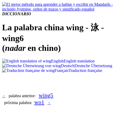
DICCIONARIO
La palabra china wing - 泳 -
wing6
(
nadar
en chino)
English
English translation
Deutsch
Deutsche Übersetzung
Français
Traduction française
wing5
‹
palabra anterior:
wo1
próxima palabra:
›