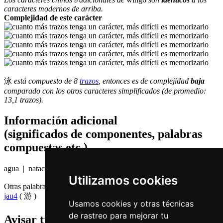
caracteres modernos de arriba.
Complejidad de este carácter
泳
está compuesto de 8
trazos
, entonces es de complejidad
baja
comparado con los otros caracteres simplificados (de promedio:
13,1 trazos).
Información adicional
(significados de componentes, palabras
compuestas etc.)
agua | natación
Utilizamos cookies
Otras palabras que también significan
nadar en chino
jau4
( 游 )
Usamos cookies y otras técnicas
de rastreo para mejorar tu
Avisar traduccion falsa o faltante de
泳 (