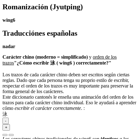
Romanización
(Jyutping)
wing6
Traducciónes españolas
nadar
Carácter chino (moderno = simplificado)
y
orden de los
trazos
"¿Cómo escribir 泳 ( wing6 ) correctamente?"
Los trazos de cada carácter chino deben ser escritos según ciertas
reglas. Dado que cada persona tenga su proprio estilo de escribir,
respectar el orden de los trazos es muy importante para preservar la
forma general de los carácteres.
Este diccionario cantonés le enseña una animación del orden de los
trazos para cada carácter chino individual. Eso le ayudará a aprender
cómo
escribir el carácter correctamente
.
:
泳
-
+
Los caracteres chinos tradicionales de
wing6
son
identicos
a los