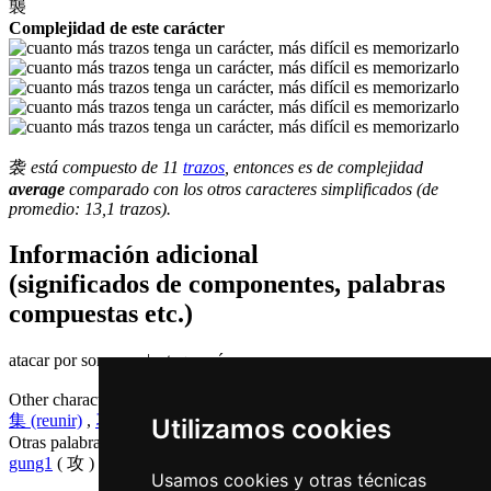
襲
Complejidad de este carácter
袭
está compuesto de 11
trazos
, entonces es de complejidad
average
comparado con los otros caracteres simplificados (de
promedio: 13,1 trazos).
Información adicional
(significados de componentes, palabras
compuestas etc.)
atacar por sorpresa | ataque aéreo
Other characters that are pronounced
zaap6 in Cantonese
集 (reunir)
,
习 (práctica)
,
杂 (mixto)
Utilizamos cookies
Otras palabras que también significan
atacar en chino
gung1
( 攻 )
Usamos cookies y otras técnicas