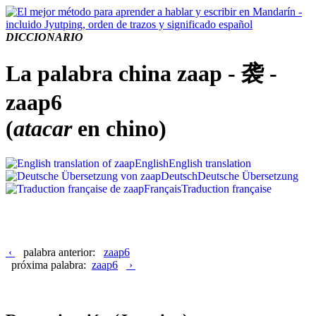
DICCIONARIO
La palabra china zaap - 袭 -
zaap6
(
atacar
en chino)
English
English translation
Deutsch
Deutsche Übersetzung
Français
Traduction française
‹
palabra anterior:
zaap6
próxima palabra:
zaap6
›