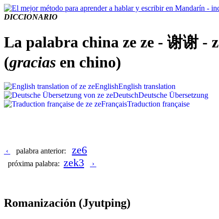
DICCIONARIO
La palabra china ze ze - 谢谢 - z
(
gracias
en chino)
English
English translation
Deutsch
Deutsche Übersetzung
Français
Traduction française
ze6
‹
palabra anterior:
zek3
próxima palabra:
›
Romanización
(Jyutping)