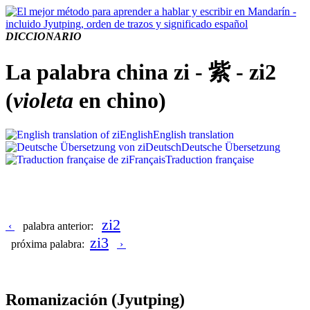
DICCIONARIO
La palabra china zi - 紫 - zi2
(
violeta
en chino)
English
English translation
Deutsch
Deutsche Übersetzung
Français
Traduction française
zi2
‹
palabra anterior:
zi3
próxima palabra:
›
Romanización
(Jyutping)