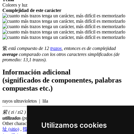
Colores y luz
Complejidad de este carácter
紫
está compuesto de 12
trazos
, entonces es de complejidad
average
comparado con los otros caracteres simplificados (de
promedio: 13,1 trazos).
Información adicional
(significados de componentes, palabras
compuestas etc.)
rayos ultravioletos | lila
紫 ( zi / zi2 ) hace parte de las
3000
caracteres chinas
más
utilizadas
(puesto número
1315
entre los
caracteres individuales
)
Utilizamos cookies
Other characters that are pronounced
zi2 in Cantonese
址 (sitio)
,
指 (montrar)
,
止 (parada)
,
纸 (papel)
,
子 (hijo)
,
籽