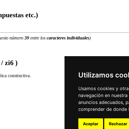
puestas etc.)
uesto número
39
entre los
caracteres individuales
)
/ zi6 )
Utilizamos coo
ica constructiva.
Usamos cookies y otras
navegación en nuestra
anuncios adecuados, pa
comprender de donde ll
Aceptar
Rechazar