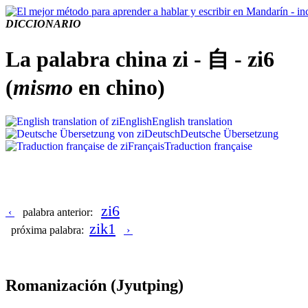
DICCIONARIO
La palabra china zi - 自 - zi6
(
mismo
en chino)
English
English translation
Deutsch
Deutsche Übersetzung
Français
Traduction française
zi6
‹
palabra anterior:
zik1
próxima palabra:
›
Romanización
(Jyutping)