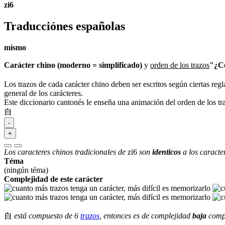
zi6
Traducciónes españolas
mismo
Carácter chino (moderno = simplificado)
y
orden de los trazos
"¿Có
Los trazos de cada carácter chino deben ser escritos según ciertas regl
general de los carácteres.
Este diccionario cantonés le enseña una animación del orden de los t
自
-
+
Los caracteres chinos tradicionales de
zi6
son
identicos
a los caracte
Téma
(ningún téma)
Complejidad de este carácter
自
está compuesto de 6
trazos
, entonces es de complejidad
baja
compa