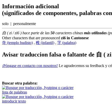
Información adicional
(significados de componentes, palabras com
solo | personalmente
自 ( zi / zi6 ) hace parte de las
50
caracteres chinas
más utilizadas
(p
Other characters that are pronounced
zi6 in Cantonese
寺 (templo budisto)
,
稚 (infantil)
,
字 (palabra)
Avisar traduccion falsa o faltante de
自 ( zi 
¡Póngase en contacto con nosotros!
Le agradecemos su feedback y crít
Buscar otra palabra:
lista de palabras
introducir texto