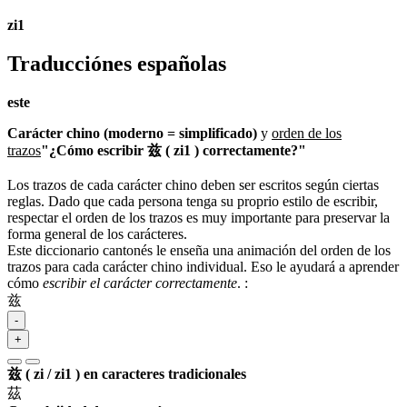
zi1
Traducciónes españolas
este
Carácter chino (moderno = simplificado)
y
orden de los
trazos
"¿Cómo escribir 兹 ( zi1 ) correctamente?"
Los trazos de cada carácter chino deben ser escritos según ciertas
reglas. Dado que cada persona tenga su proprio estilo de escribir,
respectar el orden de los trazos es muy importante para preservar la
forma general de los carácteres.
Este diccionario cantonés le enseña una animación del orden de los
trazos para cada carácter chino individual. Eso le ayudará a aprender
cómo
escribir el carácter correctamente
.
:
兹
-
+
兹 ( zi / zi1 ) en caracteres tradicionales
茲