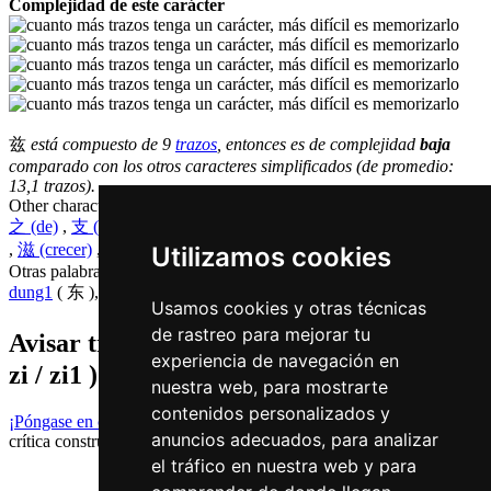
Complejidad de este carácter
兹
está compuesto de 9
trazos
, entonces es de complejidad
baja
comparado con los otros caracteres simplificados (de promedio:
13,1 trazos).
Other characters that are pronounced
zi1 in Cantonese
之 (de)
,
支 (apoyo)
,
芝 (ganoderma)
,
咨 (consultar)
,
姿 (postura)
,
滋 (crecer)
,
资 (apoyo)
,
知 (saber)
Utilizamos cookies
Otras palabras que también significan
este en chino
dung1
( 东 ),
si1
( 斯 ),
ze5
( 这 )
Usamos cookies y otras técnicas
de rastreo para mejorar tu
Avisar traduccion falsa o faltante de
兹 (
experiencia de navegación en
zi / zi1 )
nuestra web, para mostrarte
contenidos personalizados y
¡Póngase en contacto con nosotros!
Le agradecemos su feedback y
anuncios adecuados, para analizar
crítica constructiva.
el tráfico en nuestra web y para