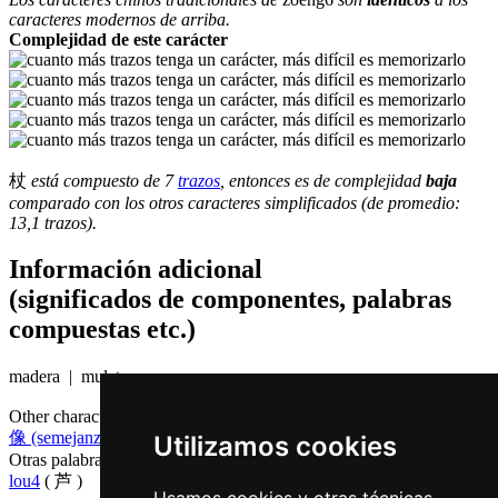
caracteres modernos de arriba.
Complejidad de este carácter
杖
está compuesto de 7
trazos
, entonces es de complejidad
baja
comparado con los otros caracteres simplificados (de promedio:
13,1 trazos).
Información adicional
(significados de componentes, palabras
compuestas etc.)
madera | muleta
Other characters that are pronounced
zoeng6 in Cantonese
像 (semejanza)
,
橡 (roble)
,
象 (elefante)
,
丈 (diez pies)
Utilizamos cookies
Otras palabras que también significan
caña en chino
lou4
( 芦 )