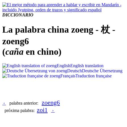
DICCIONARIO
La palabra china zoeng - 杖 -
zoeng6
(
caña
en chino)
English
English translation
Deutsch
Deutsche Übersetzung
Français
Traduction française
zoeng6
‹
palabra anterior:
zoi1
próxima palabra:
›