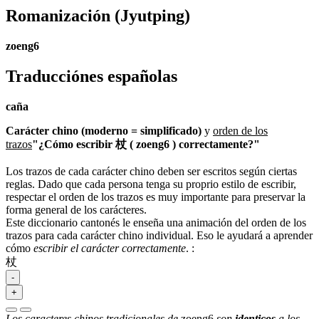
Romanización
(Jyutping)
zoeng6
Traducciónes españolas
caña
Carácter chino (moderno = simplificado)
y
orden de los
trazos
"¿Cómo escribir 杖 ( zoeng6 ) correctamente?"
Los trazos de cada carácter chino deben ser escritos según ciertas
reglas. Dado que cada persona tenga su proprio estilo de escribir,
respectar el orden de los trazos es muy importante para preservar la
forma general de los carácteres.
Este diccionario cantonés le enseña una animación del orden de los
trazos para cada carácter chino individual. Eso le ayudará a aprender
cómo
escribir el carácter correctamente
.
:
杖
-
+
Los caracteres chinos tradicionales de
zoeng6
son
identicos
a los