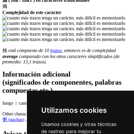
烛 ( zuk / zuk1 ) en caracteres tradicionales
燭
Complejidad de este carácter
烛
está compuesto de 10
trazos
, entonces es de complejidad
average
comparado con los otros caracteres simplificados (de
promedio: 13,1 trazos).
Información adicional
(significados de componentes, palabras
compuestas etc.)
fuego | candelero
Utilizamos cookies
Other characters that are pronounced
zuk1 in Cantonese
粥 (gachas)
,
竹 (bambú)
,
祝 (deseo)
,
筑 (construir)
Usamos cookies y otras técnicas
de rastreo para mejorar tu
Avisar traduccion falsa o faltante de
烛 (