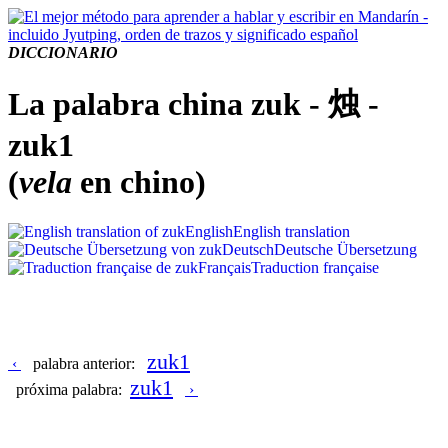
DICCIONARIO
La palabra china zuk - 烛 -
zuk1
(
vela
en chino)
English
English translation
Deutsch
Deutsche Übersetzung
Français
Traduction française
zuk1
‹
palabra anterior:
zuk1
próxima palabra:
›