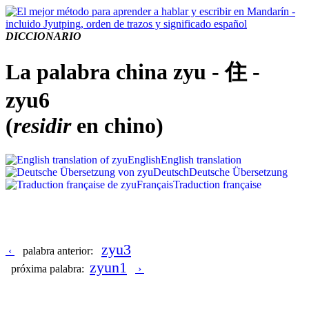
DICCIONARIO
La palabra china zyu - 住 -
zyu6
(
residir
en chino)
English
English translation
Deutsch
Deutsche Übersetzung
Français
Traduction française
zyu3
‹
palabra anterior:
zyun1
próxima palabra:
›