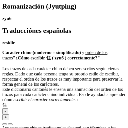
Romanización
(Jyutping)
zyu6
Traducciónes españolas
residir
Carácter chino (moderno = simplificado)
y
orden de los
trazos
"¿Cómo escribir 住 ( zyu6 ) correctamente?"
Los trazos de cada carácter chino deben ser escritos según ciertas
reglas. Dado que cada persona tenga su proprio estilo de escribir,
respectar el orden de los trazos es muy importante para preservar la
forma general de los carácteres.
Este diccionario cantonés le enseña una animación del orden de los
trazos para cada carácter chino individual. Eso le ayudará a aprender
cómo
escribir el carácter correctamente
.
:
住
-
+
Los caracteres chinos tradicionales de
zyu6
son
identicos
a los