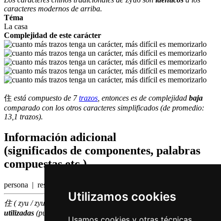
caracteres modernos de arriba.
Téma
La casa
Complejidad de este carácter
住
está compuesto de 7
trazos
, entonces es de complejidad
baja
comparado con los otros caracteres simplificados (de promedio:
13,1 trazos).
Información adicional
(significados de componentes, palabras
compuestas etc.)
persona | residir
Utilizamos cookies
住 ( zyu / zyu6 ) hace parte de las
500
caracteres chinas
más
utilizadas
(puesto número
211
entre los
caracteres individuales
)
Usamos cookies y otras técnicas