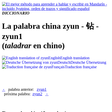
DICCIONARIO
La palabra china zyun - 钻 -
zyun1
(
taladrar
en chino)
English
English translation
Deutsch
Deutsche Übersetzung
Français
Traduction française
‹
palabra anterior:
zyun1
próxima palabra:
zyun2
›