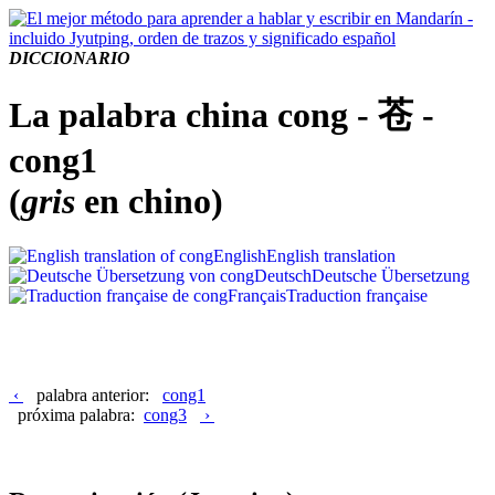
DICCIONARIO
La palabra china cong - 苍 -
cong1
(
gris
en chino)
English
English translation
Deutsch
Deutsche Übersetzung
Français
Traduction française
‹
palabra anterior:
cong1
próxima palabra:
cong3
›