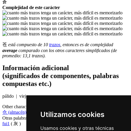
蒼
Complejidad de este carácter
苍
está compuesto de 10
trazos
, entonces es de complejidad
average
comparado con los otros caracteres simplificados (de
promedio: 13,1 trazos).
Información adicional
(significados de componentes, palabras
compuestas etc.)
pálido | viejo
Other characters that are pronounced
cong1 in Cantonese
仓 (almacén)
Utilizamos cookies
Otras palabras que también significan
gris en chino
fui1
( 灰 )
Usamos cookies y otras técnicas