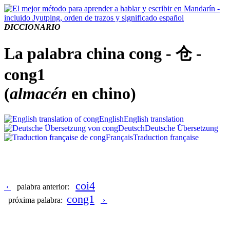
DICCIONARIO
La palabra china cong - 仓 -
cong1
(
almacén
en chino)
English
English translation
Deutsch
Deutsche Übersetzung
Français
Traduction française
coi4
‹
palabra anterior:
cong1
próxima palabra:
›