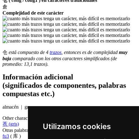
仓 ( cong / cong1 ) en caracteres tradicionales
倉
Complejidad de este carácter
仓
está compuesto de 4
trazos
, entonces es de complejidad
muy
baja
comparado con los otros caracteres simplificados (de
promedio: 13,1 trazos).
Información adicional
(significados de componentes, palabras
compuestas etc.)
almacén | granero
Other characters that are pronounced
cong1 in Cantonese
苍 (gris)
Utilizamos cookies
Otras palabras que también significan
almacén en chino
fu3
( 库 )